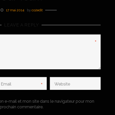
17 mai 2014
by
co2edit
LEAVE A REPLY
*
*
n e-mail et mon site dans le navigateur pour mon
prochain commentaire.