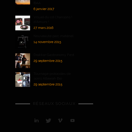
BAA
6 janvier 2017
Visuel du cd Chansons !
d’Amurs !
27 mars 2016
Nouveauté parc matériel
14 novembre 2015
Drakkar Gastronomy Fest
29 septembre 2015
Tournage protocoles de
soins Altearah Bio
29 septembre 2015
RÉSEAUX SOCIAUX