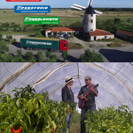
Groupe Perocheau –
Groupement Flo
Frédéric Salbans-Aimée de la
Salle – L’ épagneul