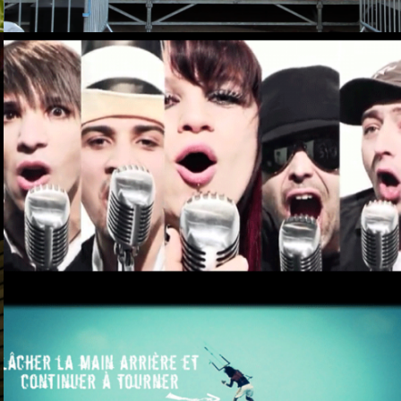
Angalys – Poupée de cire,
poupée de son
Cabana Do Kite – Trick of the