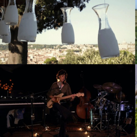
Resolution 37/7 – World charte
for nature
Delphine Capron – Voices