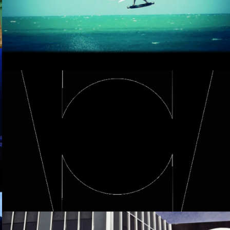
Day
Remote – Extraball