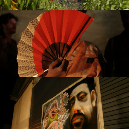
The rise of the drunk Geisha
Dëone @ Nuit de L’orientation
2014